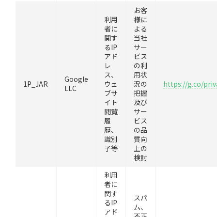
お客
利用
様に
者に
よる
関す
当社
るIP
サー
アド
ビス
レ
の利
ス、
用状
Google
1P_JAR
ウェ
況の
https://g.co/pri
LLC
ブサ
把握
イト
及び
閲覧
サー
履
ビス
歴、
の品
識別
質向
子等
上の
検討
利用
者に
関す
スパ
るIP
ム、
アド
不正