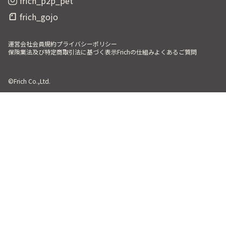
frich_p2p_pet
frich_gojo
運営会社
会員規約
プライバシーポリシー
保険業法及び特定商取引法に基づく表示
Frichの仕組み
よくあるご質問
©Frich Co.,Ltd.