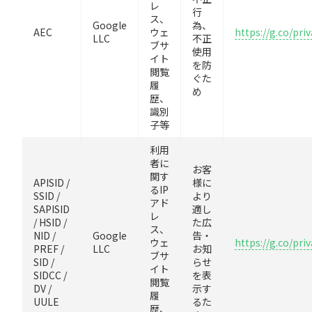
レ
行
ス、
Google
為、
AEC
ウェ
https://g.co/pri
LLC
不正
ブサ
使用
イト
を防
閲覧
ぐた
履
め
歴、
識別
子等
利用
者に
お客
関す
APISID /
様に
るIP
SSID /
より
アド
SAPISID
適し
レ
/ HSID /
た広
ス、
NID /
Google
告・
ウェ
https://g.co/pri
PREF /
LLC
お知
ブサ
SID /
らせ
イト
SIDCC /
を表
閲覧
DV /
示す
履
UULE
るた
歴、